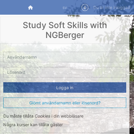
Gå direkt till huvudinnehåll
Startsida
sv
Du är inte inloggad
Study Soft Skills with
NGBerger
Användarnamn
Lösenord
Logga in
Glömt användarnamn eller lösenord?
Du måste tillåta
Cookies
i din webbläsare
Några kurser kan tillåta gäster