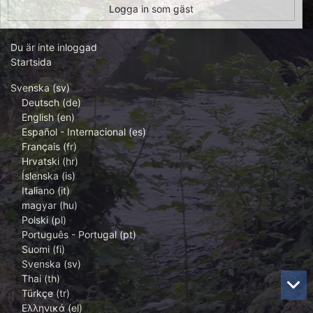
Logga in som gäst
Du är inte inloggad
Startsida
Svenska ‎(sv)‎
Deutsch ‎(de)‎
English ‎(en)‎
Español - Internacional ‎(es)‎
Français ‎(fr)‎
Hrvatski ‎(hr)‎
Íslenska ‎(is)‎
Italiano ‎(it)‎
magyar ‎(hu)‎
Polski ‎(pl)‎
Português - Portugal ‎(pt)‎
Suomi ‎(fi)‎
Svenska ‎(sv)‎
Thai ‎(th)‎
Türkçe ‎(tr)‎
Ελληνικά ‎(el)‎